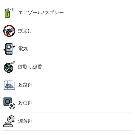
エアゾール/スプレー
蚊よけ
電気
蚊取り線香
殺鼠剤
殺虫剤
燻蒸剤