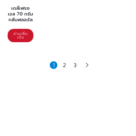
เดลี่เฟรช
เจล 70 กรัม
กลิ่นฟลอรัล
อ่านเพิ่ม
เติม
1
2
3