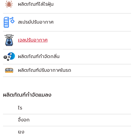
ผลิตภัณฑ์ไล่ไรฝุ่น
สเปรย์ปรับอากาศ
เจลปรับอากาศ
ผลิตภัณฑ์กำจัดกลิ่น
ผลิตภัณฑ์ปรับอากาศในรถ
ผลิตภัณฑ์กำจัดแมลง
ไร
จิ้งจก
ยุง