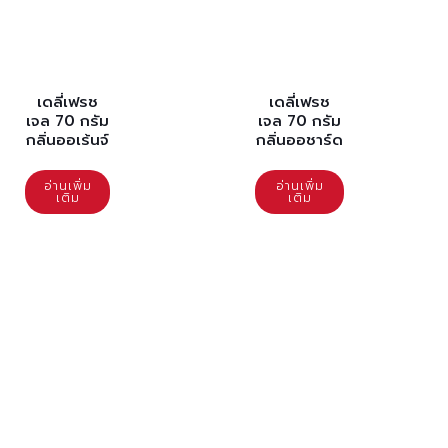
เดลี่เฟรช
เดลี่เฟรช
เจล 70 กรัม
เจล 70 กรัม
กลิ่นออเร้นจ์
กลิ่นออชาร์ด
อ่านเพิ่ม
อ่านเพิ่ม
เติม
เติม