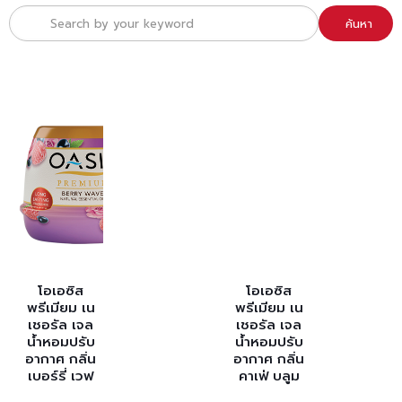
ค้นหา
โอเอซิส
โอเอซิส
พรีเมียม เน
พรีเมียม เน
เชอรัล เจล
เชอรัล เจล
น้ำหอมปรับ
น้ำหอมปรับ
อากาศ กลิ่น
อากาศ กลิ่น
เบอร์รี่ เวฟ
คาเฟ่ บลูม