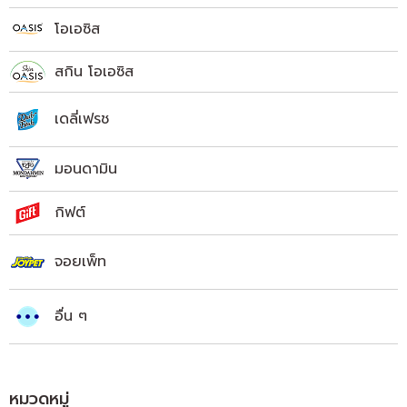
โอเอซิส
สกิน โอเอซิส
เดลี่เฟรช
มอนดามิน
กิฟต์
จอยเพ็ท
อื่น ๆ
หมวดหมู่