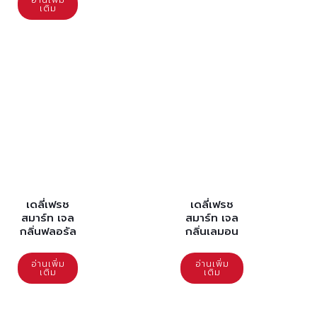
อ่านเพิ่ม
เติม
เดลี่เฟรช
เดลี่เฟรช
สมาร์ท เจล
สมาร์ท เจล
กลิ่นฟลอรัล
กลิ่นเลมอน
อ่านเพิ่ม
อ่านเพิ่ม
เติม
เติม