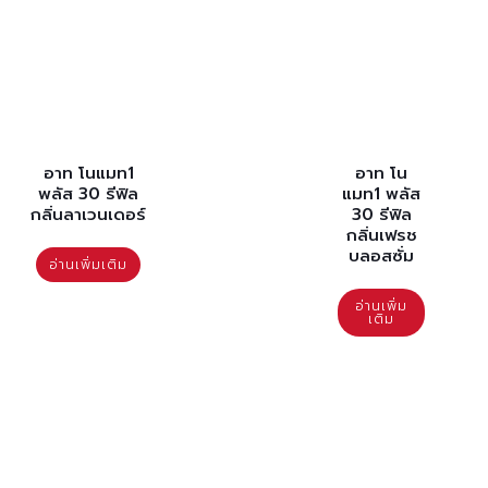
อาท โนแมท1
อาท โน
พลัส 30 รีฟิล
แมท1 พลัส
กลิ่นลาเวนเดอร์
30 รีฟิล
กลิ่นเฟรช
บลอสซั่ม
อ่านเพิ่มเติม
อ่านเพิ่ม
เติม