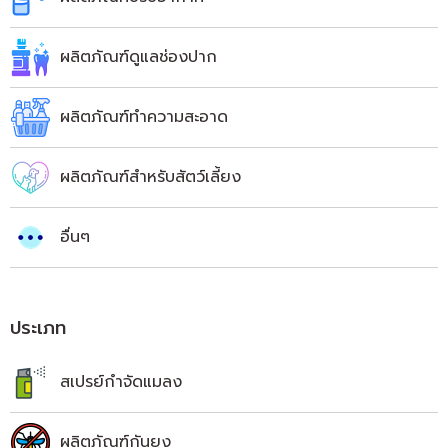
ผลิตภัณฑ์ดูแลช่องปาก
ผลิตภัณฑ์ทำความสะอาด
ผลิตภัณฑ์สำหรับสัตว์เลี้ยง
อื่นๆ
ประเภท
สเปรย์กำจัดแมลง
ผลิตภัณฑ์กันยุง