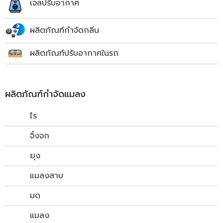
เจลปรับอากาศ
ผลิตภัณฑ์กำจัดกลิ่น
ผลิตภัณฑ์ปรับอากาศในรถ
ผลิตภัณฑ์กำจัดแมลง
ไร
จิ้งจก
ยุง
แมลงสาบ
มด
แมลง