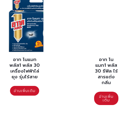
อาท โนแมท
อาท โน
พลัส1 พลัส 30
แมท1 พลัส
เครื่องไฟฟ้าไล่
30 รีฟิล ไร้
ยุง รุ่นไร้สาย
สารแต่ง
กลิ่น
อ่านเพิ่มเติม
อ่านเพิ่ม
เติม