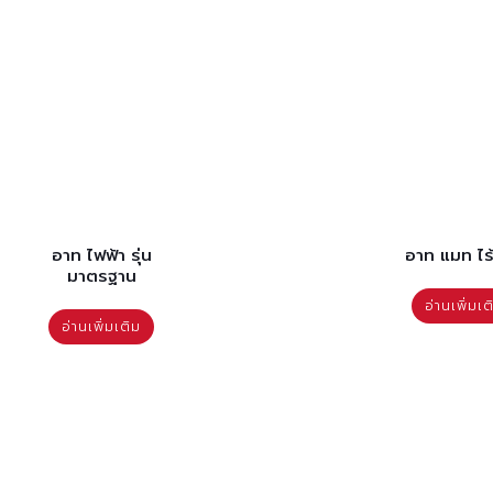
อาท ไฟฟ้า รุ่น
อาท แมท ไร
มาตรฐาน
อ่านเพิ่มเต
อ่านเพิ่มเติม