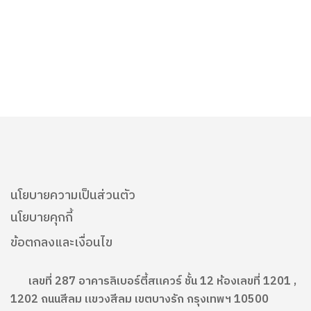
นโยบายความเป็นส่วนตัว
นโยบายคุกกี้
ข้อตกลงและเงื่อนไข
เลขที่ 287 อาคารลิเบอร์ตี้สแควร์ ชั้น 12 ห้องเลขที่ 1201 ,
1202 ถนนสีลม แขวงสีลม เขตบางรัก กรุงเทพฯ 10500