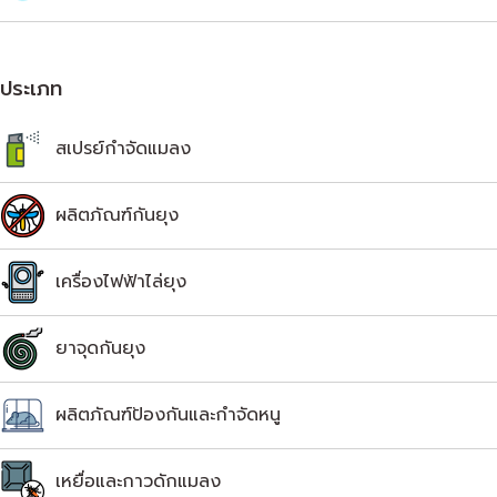
ประเภท
สเปรย์กำจัดแมลง
ผลิตภัณฑ์กันยุง
เครื่องไฟฟ้าไล่ยุง
ยาจุดกันยุง
ผลิตภัณฑ์ป้องกันและกำจัดหนู
เหยื่อและกาวดักแมลง