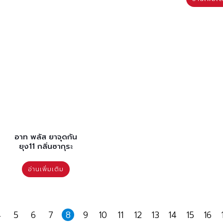
อาท พลัส ยาจุดกัน
ยุง11 กลิ่นซากุระ
อ่านเพิ่มเติม
4
5
6
7
8
9
10
11
12
13
14
15
16