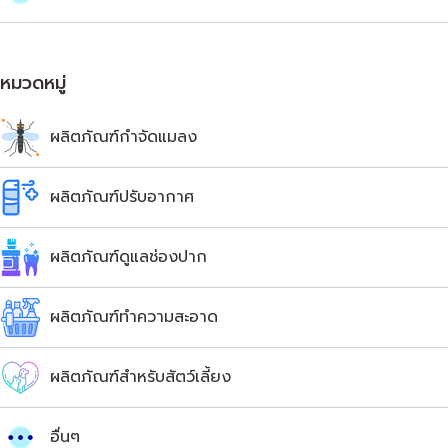
หมวดหมู่
ผลิตภัณฑ์กำจัดแมลง
ผลิตภัณฑ์ปรับอากาศ
ผลิตภัณฑ์ดูแลช่องปาก
ผลิตภัณฑ์ทำความสะอาด
ผลิตภัณฑ์สำหรับสัตว์เลี้ยง
อื่นๆ