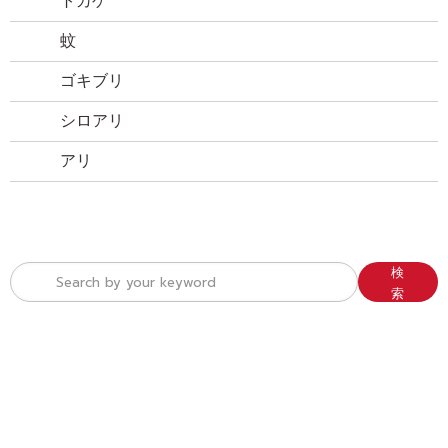
トカゲ
蚊
ゴキブリ
シロアリ
アリ
検
索