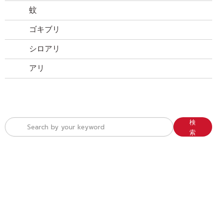
トカゲ
蚊
ゴキブリ
シロアリ
アリ
検
索