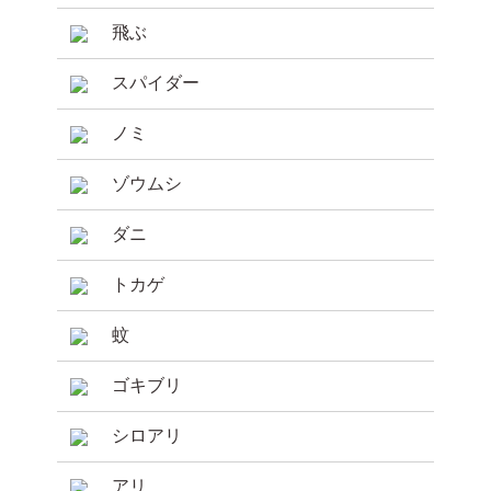
飛ぶ
スパイダー
ノミ
ゾウムシ
ダニ
トカゲ
蚊
ゴキブリ
シロアリ
アリ