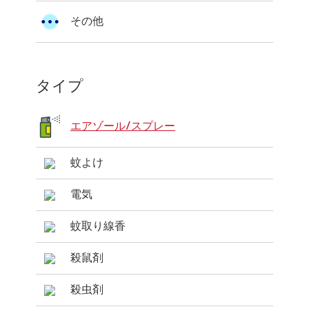
その他
タイプ
エアゾール/スプレー
蚊よけ
電気
蚊取り線香
殺鼠剤
殺虫剤