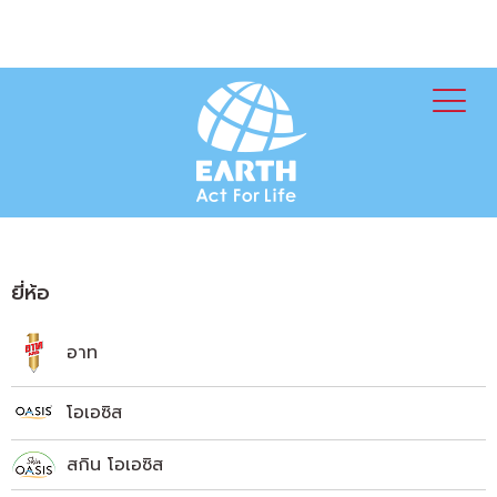
ยี่ห้อ
อาท
โอเอซิส
สกิน โอเอซิส