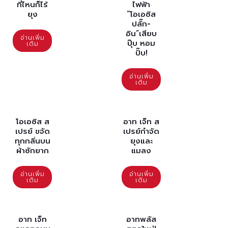
ที่ไหนก็ไร้
ไฟฟ้า
ยุง
“โอเอซิส
ปลั๊ก-
อิน”เสียบ
อ่านเพิ่ม
ปุ๊บ หอม
เติม
ปั๊บ!
อ่านเพิ่ม
เติม
โอเอซิส ส
อาท เจ็ท ส
เปรย์ ขจัด
เปรย์กำจัด
ทุกกลิ่นบน
ยุงและ
ผ้าซักยาก
แมลง
อ่านเพิ่ม
อ่านเพิ่ม
เติม
เติม
อาท เจ็ท
อาทพลัส