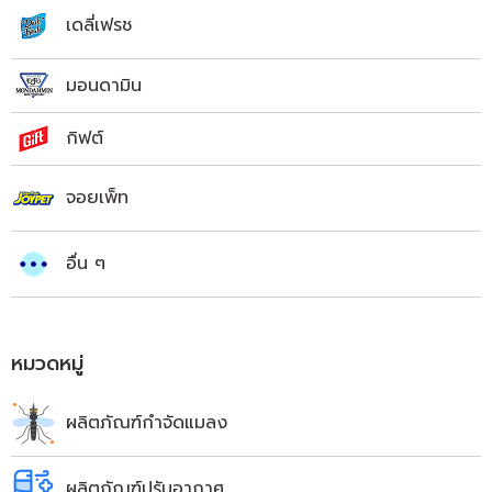
เดลี่เฟรช
มอนดามิน
กิฟต์
จอยเพ็ท
อื่น ๆ
หมวดหมู่
ผลิตภัณฑ์กำจัดแมลง
ผลิตภัณฑ์ปรับอากาศ