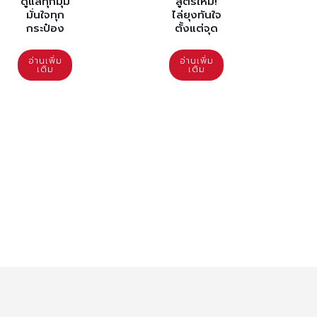
ดูแลทุกมุม
สูตรใหม่!
มั่นใจทุก
ไล่ยุงทันใจ
กระป๋อง
ตั้งแต่จุด
อ่านเพิ่ม
อ่านเพิ่ม
เติม
เติม