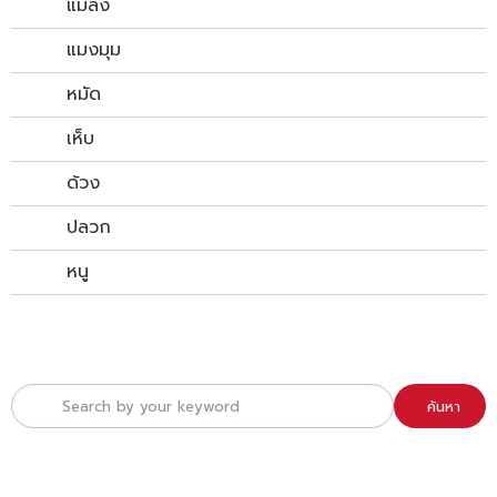
แมลง
แมงมุม
หมัด
เห็บ
ด้วง
ปลวก
หนู
ค้นหา