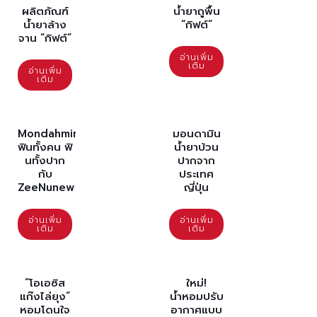
ผลิตภัณฑ์
น้ำยาถูพื้น
น้ำยาล้าง
“กิฟต์”
จาน “กิฟต์”
อ่านเพิ่ม
เติม
อ่านเพิ่ม
เติม
Mondahmin
มอนดามิน
ฟินทั้งคน ฟิ
น้ำยาบ้วน
นทั้งปาก
ปากจาก
กับ
ประเทศ
ZeeNunew
ญี่ปุ่น
อ่านเพิ่ม
อ่านเพิ่ม
เติม
เติม
“โอเอซิส
ใหม่!
แก๊งไล่ยุง”
น้ำหอมปรับ
หอมโดนใจ
อากาศแบบ