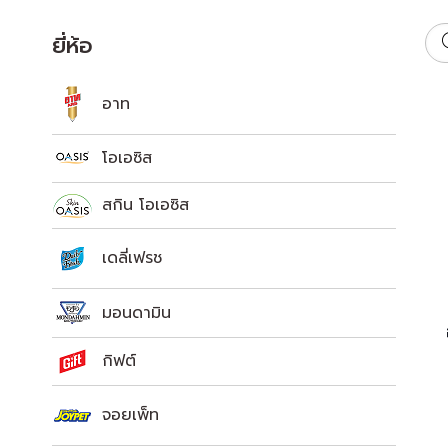
ยี่ห้อ
อาท
โอเอซิส
สกิน โอเอซิส
เดลี่เฟรช
มอนดามิน
กิฟต์
จอยเพ็ท