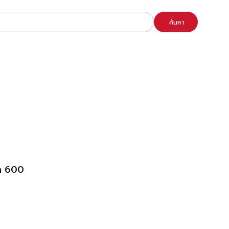
ค้นหา
จก 600