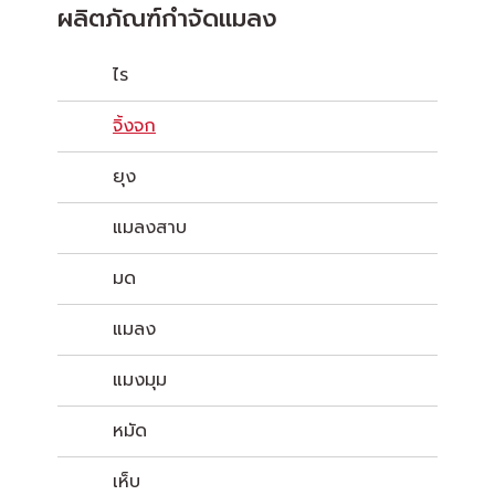
ผลิตภัณฑ์กำจัดแมลง
ไร
จิ้งจก
ยุง
แมลงสาบ
มด
แมลง
แมงมุม
หมัด
เห็บ