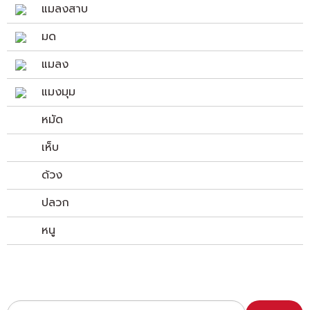
แมลงสาบ
มด
แมลง
แมงมุม
หมัด
เห็บ
ด้วง
ปลวก
หนู