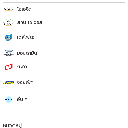
โอเอซิส
สกิน โอเอซิส
เดลี่เฟรช
มอนดามิน
กิฟต์
จอยเพ็ท
อื่น ๆ
หมวดหมู่