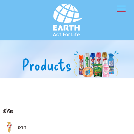
ยี่ห้อ
อาท