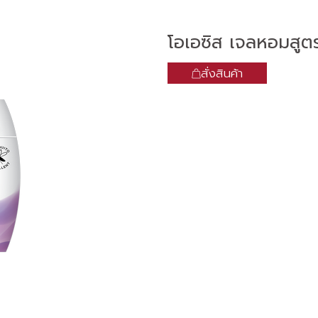
โอเอซิส เจลหอมสูตรไล
สั่งสินค้า