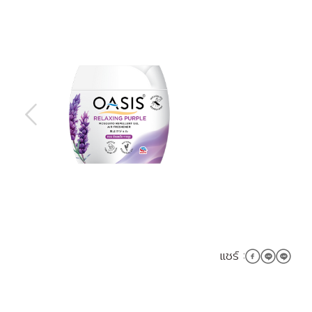
แชร์ :