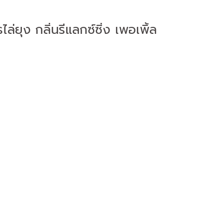
่ยุง กลิ่นรีแลกซ์ซิ่ง เพอเพิ้ล