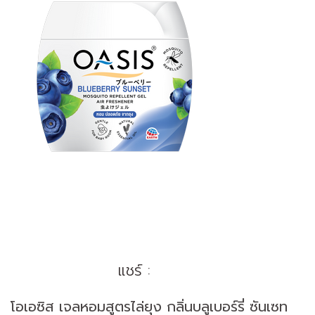
แชร์ :
โอเอซิส เจลหอมสูตรไล่ยุง กลิ่นบลูเบอร์รี่ ซันเซท