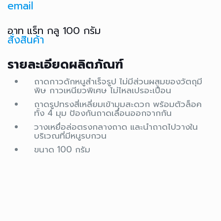
email
อาท แร็ท กลู 100 กรัม
สั่งสินค้า
รายละเอียดผลิตภัณฑ์
ถาดกาวดักหนูสำเร็จรูป ไม่มีส่วนผสมของวัตถุมี
พิษ กาวเหนียวพิเศษ ไม่ไหลเปรอะเปื้อน
ถาดรูปทรงสี่เหลี่ยมเข้ามุมสะดวก พร้อมตัวล็อค
ทั้ง 4 มุม ป้องกันถาดเลื่อนออกจากกัน
วางเหยื่อล่อตรงกลางถาด และนำถาดไปวางใน
บริเวณที่มีหนูรบกวน
ขนาด 100 กรัม