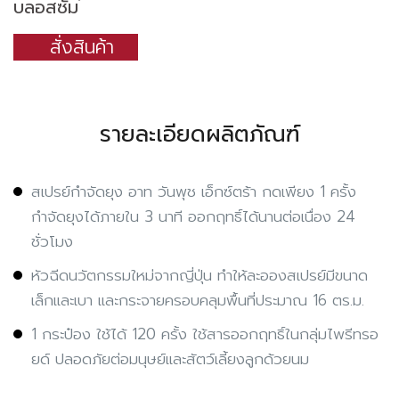
บลอสซั่ม
สั่งสินค้า
รายละเอียดผลิตภัณฑ์
สเปรย์กำจัดยุง อาท วันพุช เอ็กซ์ตร้า กดเพียง 1 ครั้ง
กำจัดยุงได้ภายใน 3 นาที ออกฤทธิ์ได้นานต่อเนื่อง 24
ชั่วโมง
หัวฉีดนวัตกรรมใหม่จากญี่ปุ่น ทำให้ละอองสเปรย์มีขนาด
เล็กและเบา และกระจายครอบคลุมพื้นที่ประมาณ 16 ตร.ม.
1 กระป๋อง ใช้ได้ 120 ครั้ง ใช้สารออกฤทธิ์ในกลุ่มไพรีทรอ
ยด์ ปลอดภัยต่อมนุษย์และสัตว์เลี้ยงลูกด้วยนม