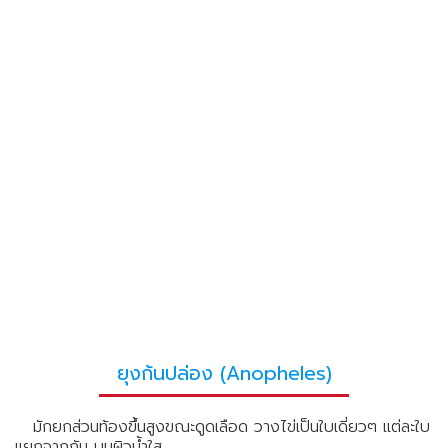
ยุงก้นปล่อง (Anopheles)
มักยกส่วนท้องขึ้นสูงขณะดูดเลือด วางไข่เป็นใบเดี่ยวๆ แต่ละใบ
แยกจากกัน บนผิวน้ำใส