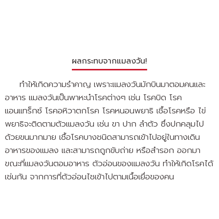
ผลกระทบจากแมลงวัน!
ทำให้เกิดความรำคาญ เพราะแมลงวันมักบินมาตอมคนและ
อาหาร แมลงวันเป็นพาหะนำโรคต่างๆ เช่น โรคบิด โรค
แอนแทร็กซ์ โรคอหิวาตกโรค โรคหนอนพยาธิ เชื้อโรคหรือ ไข่
พยาธิจะติดตามตัวแมลงวัน เช่น ขา ปาก ลำตัว ซึ่งปกคลุมไป
ด้วยขนมากมาย เชื้อโรคบางชนิดสามารถเข้าไปอยู่ในทางเดิน
อาหารของแมลง และสามารถถูกขับถ่าย หรือสำรอก ออกมา
ขณะที่แมลงวันตอมอาหาร ตัวอ่อนของแมลงวัน ทำให้เกิดโรคได้
เช่นกัน จากการที่ตัวอ่อนไชเข้าไปตามเนื้อเยื่อของคน