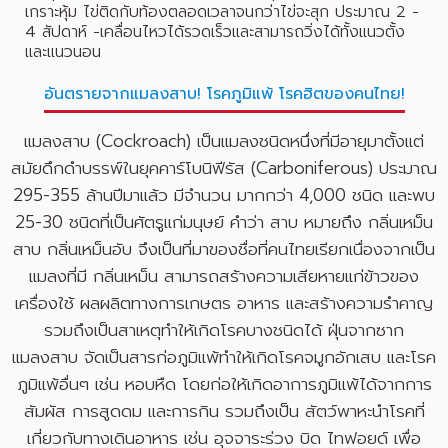
เกราะหุ้ม ไข่ติดกับท้องตลอดเวลาจนกว่าไข่จะสุก ประมาณ 2 -
4 สัปดาห์ -เคลื่อนไหวได้รวดเร็วและสามารถวิ่งได้ทั้งแนวตั้ง
และแนวนอน
อันตรายจากแมลงสาบ! โรคภูมิแพ้ โรคฮิตของคนไทย!
แมลงสาบ (Cockroach) เป็นแมลงชนิดหนึ่งที่มีอายุมาตั้งแต่
สมัยดึกดำบรรพ์ในยุคคาร์โบนิฟีรัส (Carboniferous) ประมาณ
295-355 ล้านปีมาแล้ว มีจำนวน มากกว่า 4,000 ชนิด และพบ
25-30 ชนิดที่เป็นศัตรูแก่มนุษย์ คำว่า สาบ หมายถึง กลิ่นเหม็น
สาบ กลิ่นเหม็นอับ จึงเป็นที่มาของชื่อที่คนไทยเรียกเนื่องจากเป็น
แมลงที่มี กลิ่นเหม็น สามารถสร้างความเสียหายแก่ข้าวของ
เครื่องใช้ ผลผลิตทางการเกษตร อาหาร และสร้างความรำคาญ
รวมถึงเป็นสาเหตุทำให้เกิดโรคบางชนิดได้ ฝุ่นจากซาก
แมลงสาบ จัดเป็นสารก่อภูมิแพ้ทำให้เกิดโรคจมูกอักเสบ และโรค
ภูมิแพ้อื่นๆ เช่น หอบหืด โดยก่อให้เกิดอาการภูมิแพ้ได้จากการ
สัมผัส การสูดดม และการกิน รวมถึงเป็น สัตว์พาหะนำโรคที่
เกี่ยวกับทางเดินอาหาร เช่น อุจจาระร่วง บิด ไทฟอยด์ เพื่อ