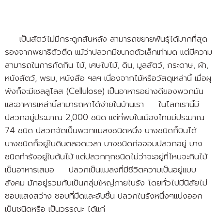
เป็นสัตว์ไม่มีกระดูกสันหลัง สามารถขยายพันธุ์ได้มากที่สุด
รองจากพยาธิตัวตืด แม้ว่าปลวกมีขนาดตัวเล็กเท่ามด แต่มีความ
สามารถในการกัดกิน ไม้, เศษใบไม้, ดิน, มูลสัตว์, กระดาษ, ผ้า,
หนังสัตว์, พรม, หนังสือ ฯลฯ เนื่องจากไม้หรือวัสดุเหล่านี้ เมื่อผุ
พังก็จะมีเซลลูโลส (Cellulose) เป็นอาหารอย่างดีของพวกมัน
และอาหารเหล่านี้สามารถหาได้ง่ายในบ้านเรา
ในโลกเรานี้มี
ปลวกอยู่ประมาณ 2,000 ชนิด แต่ที่พบในเมืองไทยมีประมาณ
74 ชนิด ปลวกจัดเป็นพวกแมลงชนิดหนึ่ง บางชนิดก็บินได้
บางชนิดก็อยู่ในดินตลอดเวลา บางชนิดก่อจอมปลวกอยู่ บาง
ชนิดทำรังอยู่ในต้นไม้ แต่ปลวกทุกชนิดไม่ว่าจะอยู่ที่ไหนจะกินไม้
เป็นอาหารเสมอ
ปลวกเป็นแมลงที่มีชีวิตความเป็นอยู่แบบ
สังคม มักอยู่รวมกันเป็นกลุ่มใหญ่ภายในรัง โดยทั่วไปมีนิสัยไม่
ชอบแสงสว่าง ชอบที่มืดและอับชื้น ปลวกในรังหนึ่งๆแบ่งออก
เป็นชนิดหรือ เป็นวรรณะ ได้แก่