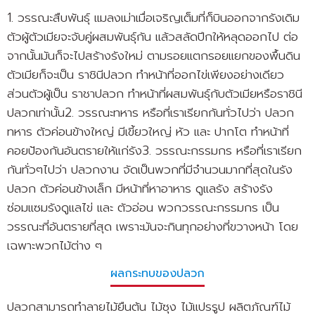
1. วรรณะสืบพันธุ์ แมลงเม่าเมื่อเจริญเต็มที่ก็บินออกจากรังเดิม
ตัวผู้ตัวเมียจะจับคู่ผสมพันธุ์กัน แล้วสลัดปีกให้หลุดออกไป ต่อ
จากนั้นมันก็จะไปสร้างรังใหม่ ตามรอยแตกรอยแยกของพื้นดิน
ตัวเมียก็จะเป็น ราชินีปลวก ทำหน้าที่ออกไข่เพียงอย่างเดียว
ส่วนตัวผู้เป็น ราชาปลวก ทำหน้าที่ผสมพันธุ์กับตัวเมียหรือราชินี
ปลวกเท่านั้น
2. วรรณะทหาร หรือที่เราเรียกกันทั่วไปว่า ปลวก
ทหาร ตัวค่อนข้างใหญ่ มีเขี้ยวใหญ่ หัว และ ปากโต ทำหน้าที่
คอยป้องกันอันตรายให้แก่รัง
3. วรรณะกรรมกร หรือที่เราเรียก
กันทั่วๆไปว่า ปลวกงาน จัดเป็นพวกที่มีจำนวนมากที่สุดในรัง
ปลวก ตัวค่อนข้างเล็ก มีหน้าที่หาอาหาร ดูแลรัง สร้างรัง
ซ่อมแซมรังดูแลไข่ และ ตัวอ่อน พวกวรรณะกรรมกร เป็น
วรรณะที่อันตรายที่สุด เพราะมันจะกินทุกอย่างที่ขวางหน้า โดย
เฉพาะพวกไม้ต่าง ๆ
ผลกระทบของปลวก
ปลวกสามารถทำลายไม้ยืนต้น ไม้ซุง ไม้แปรรูป ผลิตภัณฑ์ไม้