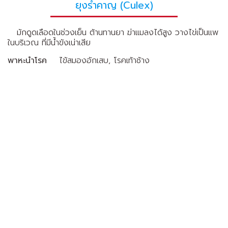
ยุงรำคาญ (Culex)
มักดูดเลือดในช่วงเย็น ต้านทานยา ฆ่าแมลงได้สูง วางไข่เป็นแพ
ในบริเวณ ที่มีน้ำขังเน่าเสีย
พาหะนำโรค
ไข้สมองอักเสบ, โรคเท้าช้าง