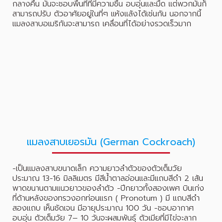
กลางคืน มันจะชอบพื้นที่ที่มีความชื้น อบอุ่นและมืด แต่พวกมันก็
สามารถปรับ ตัวอาศัยอยู่ในที่ๆ แห้งแล้งได้เช่นกัน นอกจากนี้
แมลงสาบอเมริกันจะสามารถ เคลื่อนที่ได้อย่างรวดเร็วมาก
แมลงสาบเยอรมัน (German Cockroach)
-เป็นแมลงสาบขนาดเล็ก ความยาวลำตัวของตัวเต็มวัย
ประมาณ 13-16 มิลลิเมตร มีสีน้ำตาลอ่อนและมีแถบสีดำ 2 เส้น
พาดขนานตามแนวยาวของลำตัว -ปีกยาวทั้งสองเพศ บินเก่ง
ที่ด้านหลังของทรวงอกท่อนแรก ( Pronotum ) มี แถบสีดำ
สองแถบ เห็นชัดเจน มีอายุประมาณ 100 วัน -ชอบอากาศ
อบอุ่น ตัวเต็มวัย 7– 10 วันจะผสมพันธุ์ ตัวเมียที่มีไข่จะลาก