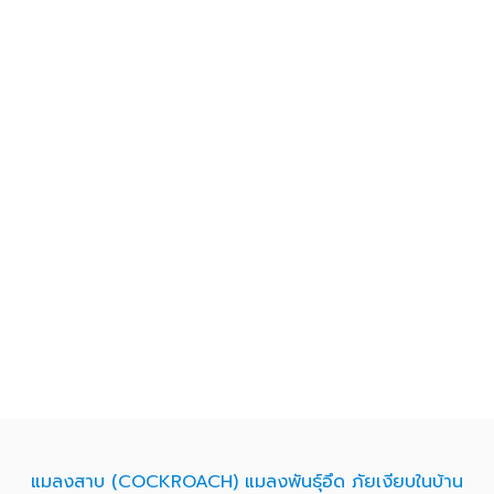
แมลงสาบ (COCKROACH) แมลงพันธุ์อึด ภัยเงียบในบ้าน