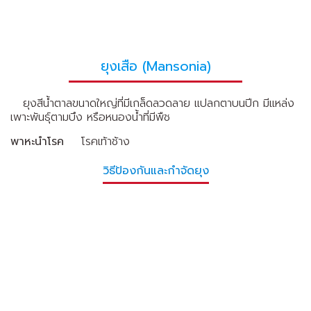
ยุงเสือ (Mansonia)
ยุงสีน้ำตาลขนาดใหญ่ที่มีเกล็ดลวดลาย แปลกตาบนปีก มีแหล่ง
เพาะพันธุ์ตามบึง หรือหนองน้ำที่มีพืช
พาหะนำโรค
โรคเท้าช้าง
วิธีป้องกันและกำจัดยุง