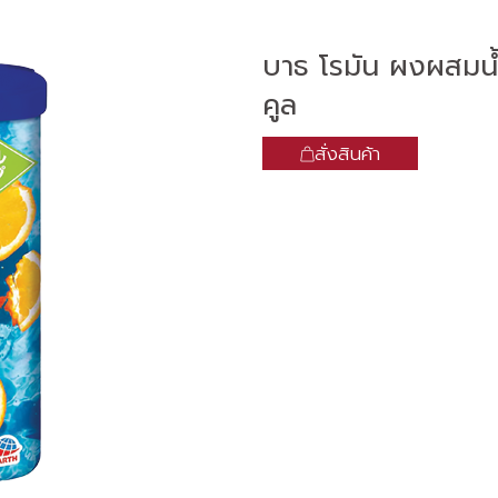
บาธ โรมัน ผงผสมน้ำส
คูล
สั่งสินค้า