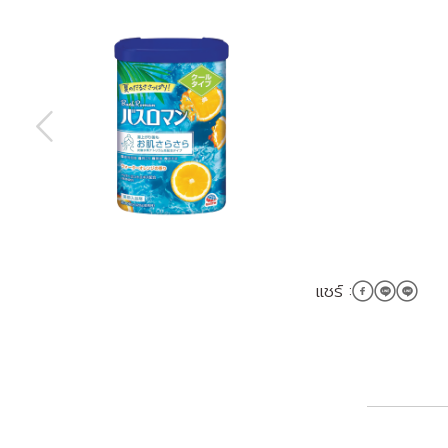
แชร์ :