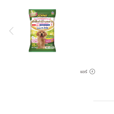
แชร์ :