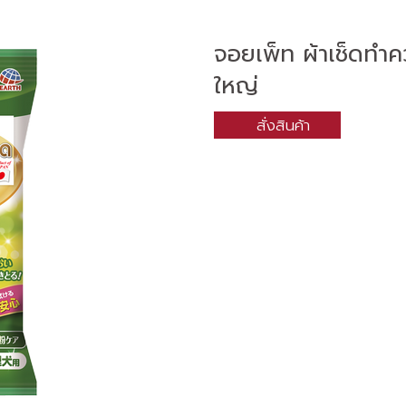
จอยเพ็ท ผ้าเช็ดทำ
ใหญ่
สั่งสินค้า