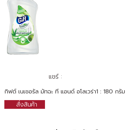
แชร์ :
กิฟต์ เนเชอรัล มัทฉะ ที แอนด์ อโลเวร่า1 : 180 กรัม
สั่งสินค้า