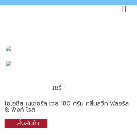
แชร์ :
โอเอซิส เนเชอรัล เจล 180 กรัม กลิ่นสวีท ฟลอรัล
& พิงค์ โรส
สั่งสินค้า