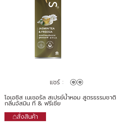
แชร์ :
โอเอซิส เนเชอรัล สเปรย์น้ำหอม สูตรธรรมชาติ
กลิ่นจัสมิน ที & ฟรีเซีย
สั่งสินค้า