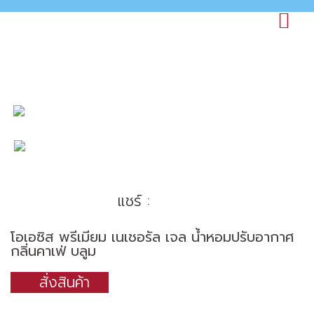
แชร์ :
โอเอซิส พรีเมียม เนเชอรัล เจล น้ำหอมปรับอากาศ
กลิ่นคาเฟ่ บลูม
สั่งสินค้า