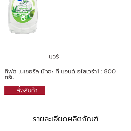
แชร์ :
กิฟต์ เนเชอรัล มัทฉะ ที แอนด์ อโลเวร่า1 : 800
กรัม
สั่งสินค้า
รายละเอียดผลิตภัณฑ์