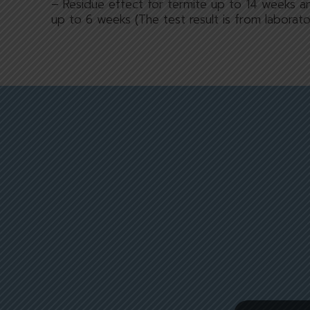
– Residue effect for termite up to 14 weeks 
up to 6 weeks (The test result is from laborato
กรกฎาคม 16, 2026
กรกฎาคม 
อาท เจลไล่หนู ตะไคร้และ
อาท สเปรย์ไล่
ไธม์
และไธม์ 6
เจลไล่หนู ไร้สารพิษ รูปแบบ
สเปรย์ไล่หนู ผสม
ใหม่ด้วยประสิทธิภาพของ
และไธม์ ปลอดภัย