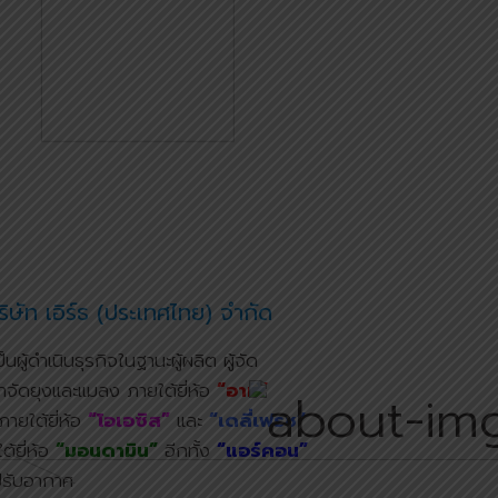
บริษัท เอิร์ธ (ประเทศไทย) จำกัด
ู้ดำเนินธุรกิจในฐานะผู้ผลิต ผู้จัด
ำจัดยุงและแมลง ภายใต้ยี่ห้อ
“อาท”
ายใต้ยี่ห้อ
“โอเอซิส”
และ
“เดลี่เฟรช”
้ยี่ห้อ
“มอนดามิน”
อีกทั้ง
“แอร์คอน”
ปรับอากาศ