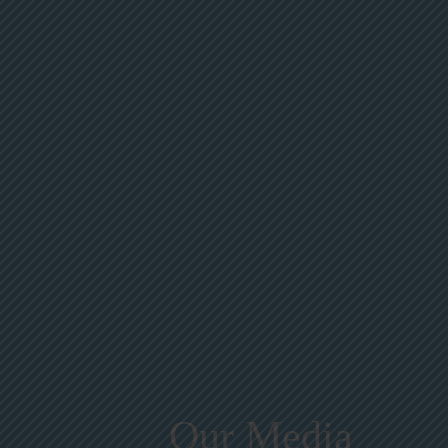
16, 2026
กรกฎาคม 16, 2026
พฤษภ
 แผ่นกาว
ฮอย ฮอย บ้านแมลงสาบ
โอเอซิส พ
งวัน
5 ชิ้น
รัล เจล
อากาศ กลิ
ในการกำจัด
กาวดักแมลงสาบสำเร็จรูป ใช้
กลิ่นหอมท
ื่อล่อกลิ่น
วิธีการล่อแมลงสาบให้มาติด
พิเศษ เน้น
ิเศษเพื่อล่อ
บนแผ่นกาว และสามารถดัก
ความติดทน
น เหยื่อล่อ
จิ้งจกได้ด้วย เหยื่อที่ใช้ล่อ
สูตรพิเศษ 
วย “ผงปลา
แมลงสาบ ไม่มีส่วนผสมของ
ระเหยได้อย
่นกาวดีไซน์
วัตถุมีพิษ กาวเหนียว
กลิ่นหอมก
ติม
อ่านเพิ่มเติม
อ่านเพ
อและดักจับ
สามารถอยู่ได้นานกว่า 4
ทั้งห้องตั้ง
รวดเร็วและมี
เดือน บรรจุ 5 ชิ้น
หอมยาวนา
ทธิบัตรเฉพาะ
เทศญี่ปุ่น)
Our Media