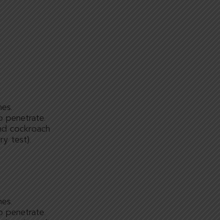
hes.
o penetrate.
and cockroach
ry test).
hes.
o penetrate.