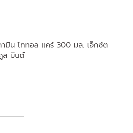
ามิน โททอล แคร์ 300 มล. เอ็กซ์ต
คูล มินต์