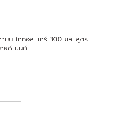
ามิน โททอล แคร์ 300 มล. สูตร
ายด์ มินต์